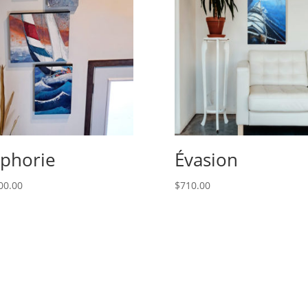
phorie
Évasion
00.00
$
710.00